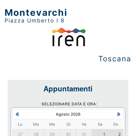
Montevarchi
Piazza Umberto I 8
Toscana
Appuntamenti
SELEZIONARE DATA E ORA:
Agosto 2026
Lu
Ma
Me
Gi
Ve
Sa
Do
27
28
29
30
31
1
2