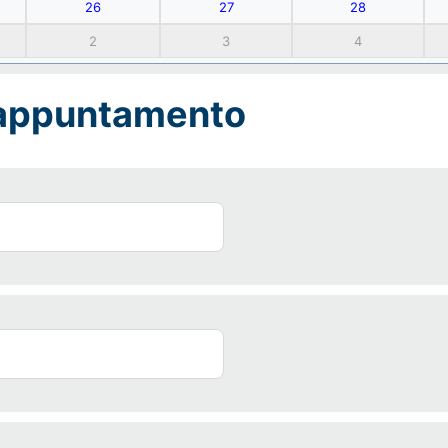
26
27
28
2
3
4
 appuntamento