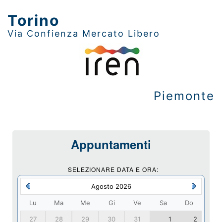
Torino
Via Confienza Mercato Libero
Piemonte
Appuntamenti
SELEZIONARE DATA E ORA:
Agosto 2026
Lu
Ma
Me
Gi
Ve
Sa
Do
27
28
29
30
31
1
2